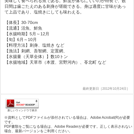
美味しく食べられる魚である。鮮度が落ちにくいのが特長で、数
日間は歯ごたえのある刺身が堪能できる。身は適度に甘味があっ
て上品であり、塩焼きにしても味わえる。
【体長】30-70cm
【流通】活魚、鮮魚
【水揚時期】5月～12月
【旬】6月～10月
【料理方法】刺身、塩焼き など
【漁法】刺網、吾智網、定置網、
【水揚量（天草全体）】数10トン
【水揚地域】天草市（本渡、宮野河内）、苓北町 など
最終更新日［2012年10月24日］
新しいウィンドウで表示
※資料としてPDFファイルが添付されている場合は、Adobe Acrobat(R)が必要
です。
PDF書類をご覧になる場合は、Adobe Readerが必要です。正しく表示されない
場合、最新バージョンをご利用ください。