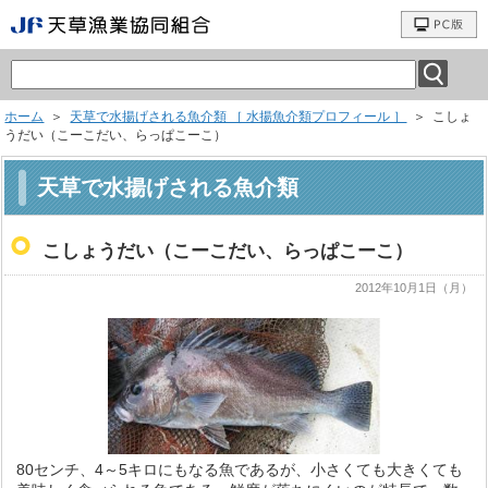
ホーム
＞
天草で水揚げされる魚介類 ［ 水揚魚介類プロフィール ］
＞ こしょ
うだい（こーこだい、らっぱこーこ）
天草で水揚げされる魚介類
こしょうだい（こーこだい、らっぱこーこ）
2012年10月1日（月）
80センチ、4～5キロにもなる魚であるが、小さくても大きくても