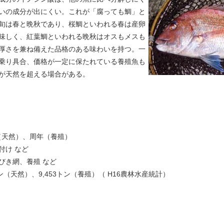
いの成分が出にくい。これが「腐っても鯛」と
旬は春と晩秋であり、桜鯛といわれる春は産卵
味しく、紅葉鯛といわれる晩秋はオスもメスも
厚さを兼ね備えた品格のある味わいを持つ。一
乗り具合、価格が一定に保たれている養殖魚も
が天然を超える場合がある。
月（天然）、周年（養殖）
付け など
びき網、養殖 など
（天然）、9,453トン（養殖）（ H16農林水産統計）