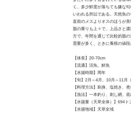
く、多少鮮度が落ちても嫌な匂
いわれる所以である。天然魚の
直前のメスよりオスのほうが美
脂の乗りも上々で、上品さと濃
方で、年間を通じて比較的脂の
需要が多く、ときに養殖の値段
【体長】20-70cm
【流通】活魚、鮮魚
【水揚時期】周年
【旬】2月～4月、10月～11
【料理方法】刺身、塩焼き、煮
【漁法】一本釣り、刺し網、底
【水揚量（天草全体）】694トン
【水揚地域】天草全域