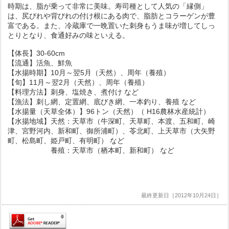
時期は、脂が乗って非常に美味。寿司種として人気の「縁側」
は、尻びれや背びれの付け根にある肉で、脂肪とコラーゲンが豊
富である。また、冷蔵庫で一晩置いた刺身もうま味が増してしっ
とりとなり、食通好みの味といえる。
【体長】30-60cm
【流通】活魚、鮮魚
【水揚時期】10月～翌5月（天然）、周年（養殖）
【旬】11月～翌2月（天然）、周年（養殖）
【料理方法】刺身、塩焼き、煮付け など
【漁法】刺し網、定置網、底びき網、一本釣り、養殖 など
【水揚量（天草全体）】96トン（天然）（ H16農林水産統計）
【水揚地域】天然：天草市（牛深町、天草町、本渡、五和町、崎
津、宮野河内、新和町、御所浦町）、苓北町、上天草市（大矢野
町、松島町、姫戸町、有明町） など
養殖：天草市（栖本町、新和町） など
最終更新日［2012年10月24日］