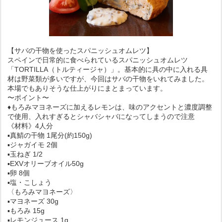
【サバの干物を使ったスパニッシュオムレツ】
スペインで日常的に食べられているスパニッシュオムレツ
「TORTILLA（トルティージャ）」。基本的に具の中に入れる具
材は野菜類が多いですが、今回はサバの干物をいれてみました。
本場でもありそうな仕上がりにまとまっています。
〜ポイント〜
♦︎もろみマヨネーズに加えるレモンは、味のアクセントと濃度調整
で使用、入れすぎるとシャバシャバになってしまうので注意
《材料》4人分
▪真鯖の干物 1尾分(約150g)
▪ジャガイモ 2個
▪玉ねぎ 1/2
▪EXVオリーブオイル50g
▪卵 8個
▪塩・こしょう
〈もろみマヨネーズ〉
▪マヨネーズ 30g
▪もろみ 15g
▪レモンジュース 1g