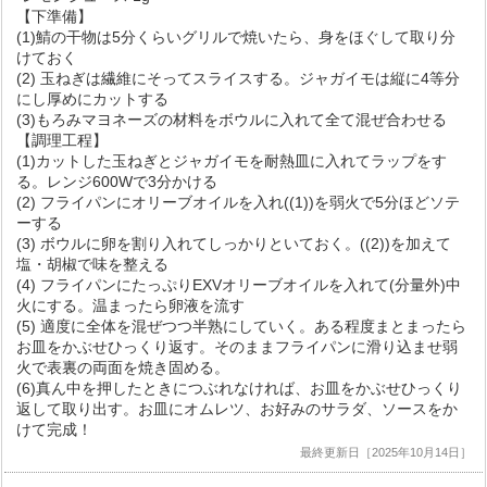
【下準備】
(1)鯖の干物は5分くらいグリルで焼いたら、身をほぐして取り分
けておく
(2) 玉ねぎは繊維にそってスライスする。ジャガイモは縦に4等分
にし厚めにカットする
(3)もろみマヨネーズの材料をボウルに入れて全て混ぜ合わせる
【調理工程】
(1)カットした玉ねぎとジャガイモを耐熱皿に入れてラップをす
る。レンジ600Wで3分かける
(2) フライパンにオリーブオイルを入れ((1))を弱火で5分ほどソテ
ーする
(3) ボウルに卵を割り入れてしっかりといておく。((2))を加えて
塩・胡椒で味を整える
(4) フライパンにたっぷりEXVオリーブオイルを入れて(分量外)中
火にする。温まったら卵液を流す
(5) 適度に全体を混ぜつつ半熟にしていく。ある程度まとまったら
お皿をかぶせひっくり返す。そのままフライパンに滑り込ませ弱
火で表裏の両面を焼き固める。
(6)真ん中を押したときにつぶれなければ、お皿をかぶせひっくり
返して取り出す。お皿にオムレツ、お好みのサラダ、ソースをか
けて完成！
最終更新日［2025年10月14日］